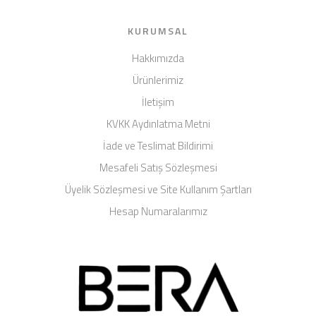
KURUMSAL
Hakkımızda
Ürünlerimiz
İletişim
KVKK Aydınlatma Metni
İade ve Teslimat Bildirimi
Mesafeli Satış Sözleşmesi
Üyelik Sözleşmesi ve Site Kullanım Şartları
Hesap Numaralarımız