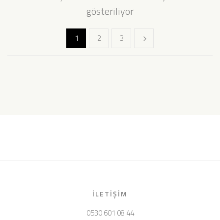
gösteriliyor
1
2
3
İLETIŞIM
0530 601 08 44