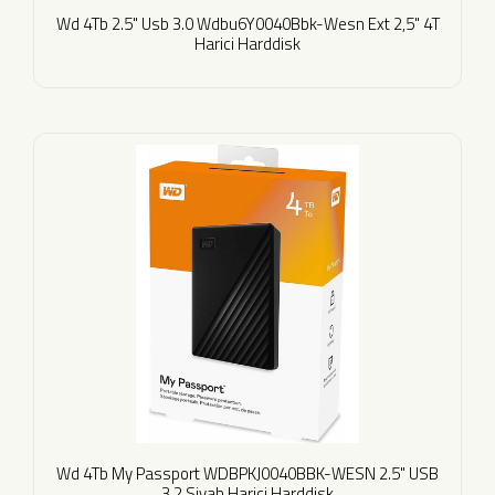
Wd 4Tb 2.5" Usb 3.0 Wdbu6Y0040Bbk-Wesn Ext 2,5" 4T
Harici Harddisk
Wd 4Tb My Passport WDBPKJ0040BBK-WESN 2.5" USB
3.2 Siyah Harici Harddisk