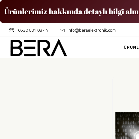
0530 601 08 44
info@beraelektronik.com
ÜRÜNL