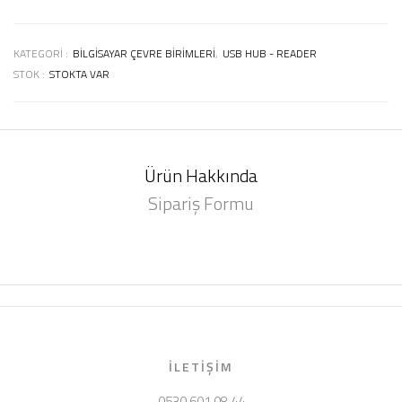
KATEGORI :
BILGISAYAR ÇEVRE BIRIMLERI
,
USB HUB - READER
STOK :
STOKTA VAR
Ürün Hakkında
Sipariş Formu
İLETIŞIM
0530 601 08 44